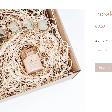
Inpa
Prijs
€ 0,50
Aantal
*
In wink