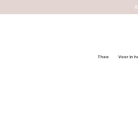
B
Thee
Voor in h