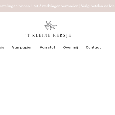
estellingen binnen 1 tot 3 werkdagen verzonden | Veilig betalen via Ide
uis
Van papier
Van stof
Over mij
Contact