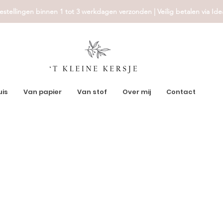
estellingen binnen 1 tot 3 werkdagen verzonden | Veilig betalen via Ide
uis
Van papier
Van stof
Over mij
Contact