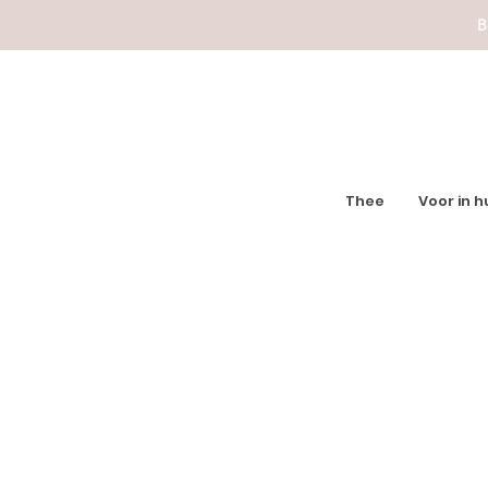
B
Thee
Voor in h